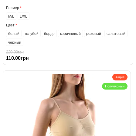
Размер
M/L
L/XL
Цвет
белый
голубой
бордо
коричневый
розовый
салатовый
черный
220.00грн
110.00грн
Акция
Популярный