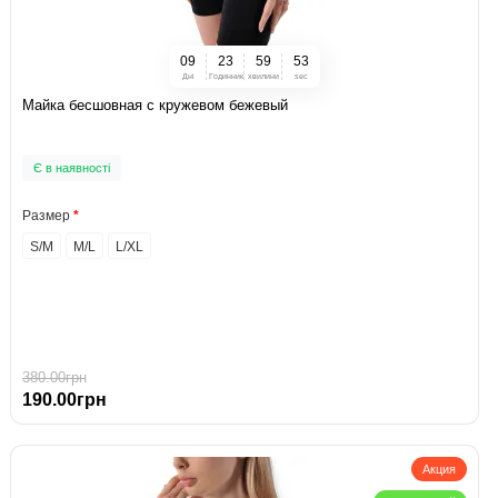
0
9
2
3
5
9
5
2
Дні
Годинник
хвилини
sec
Майка бесшовная с кружевом бежевый
Є в наявності
Размер
S/M
М/L
L/XL
380.00грн
190.00грн
Акция