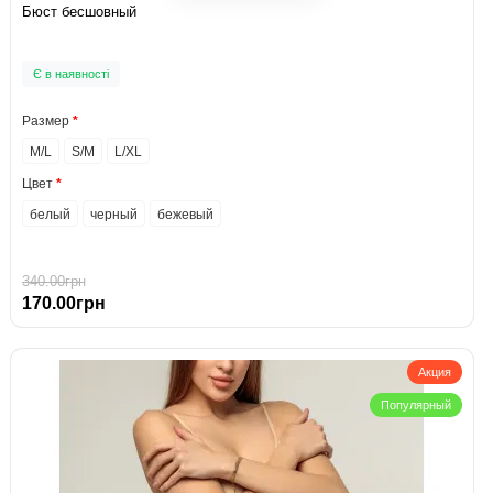
Бюст бесшовный
Є в наявності
Размер
M/L
S/M
L/XL
Цвет
белый
черный
бежевый
340.00грн
170.00грн
Акция
Популярный