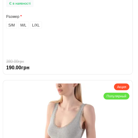
Є в наявності
Размер
S/M
М/L
L/XL
380.00грн
190.00грн
Акция
Популярный