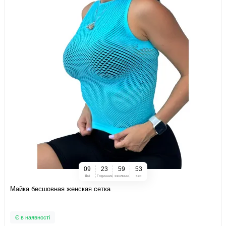
0
9
2
3
5
9
5
2
Дні
Годинник
хвилини
sec
Майка бесшовная женская сетка
Є в наявності