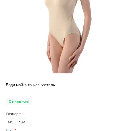
Боди майка тонкая бретель
Є в наявності
Размер
M/L
S/M
Цвет