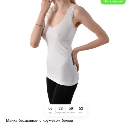
Популярный
0
9
2
3
5
9
5
2
Дні
Годинник
хвилини
sec
Майка бесшовная с кружевом белый