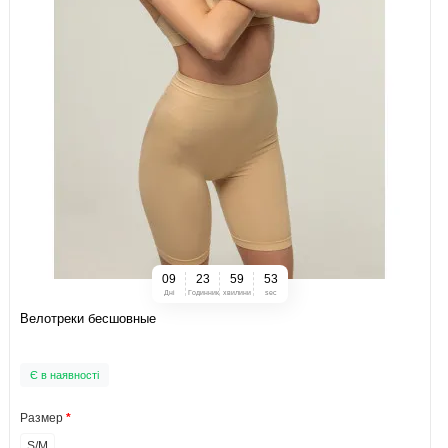
0
9
2
3
5
9
5
2
Дні
Годинник
хвилини
sec
Велотреки бесшовные
Є в наявності
Размер
S/M