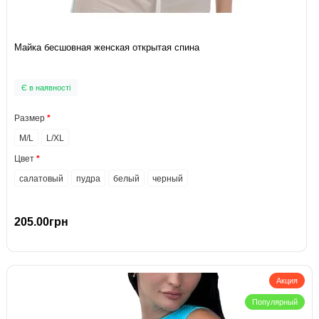
Майка бесшовная женская открытая спина
Є в наявності
Размер
M/L
L/XL
Цвет
салатовый
пудра
белый
черный
205.00грн
Акция
Популярный