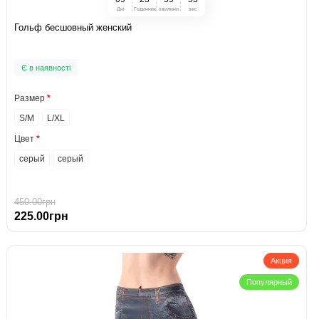
Дні
Годинник
хвилини
sec
Гольф бесшовный женский
Є в наявності
Размер
S/M
L/XL
Цвет
серый
серый
450.00грн
225.00грн
Акция
Популярный