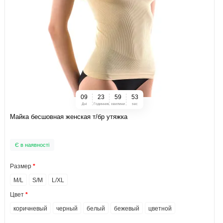
0
9
2
3
5
9
5
2
Дні
Годинник
хвилини
sec
Майка бесшовная женская т/бр утяжка
Є в наявності
Размер
M/L
S/M
L/XL
Цвет
коричневый
черный
белый
бежевый
цветной