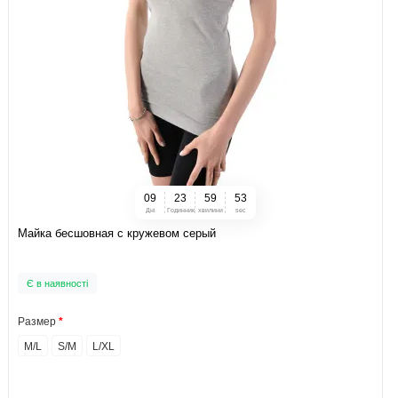
0
9
2
3
5
9
5
2
Дні
Годинник
хвилини
sec
Майка бесшовная с кружевом серый
Є в наявності
Размер
M/L
S/M
L/XL