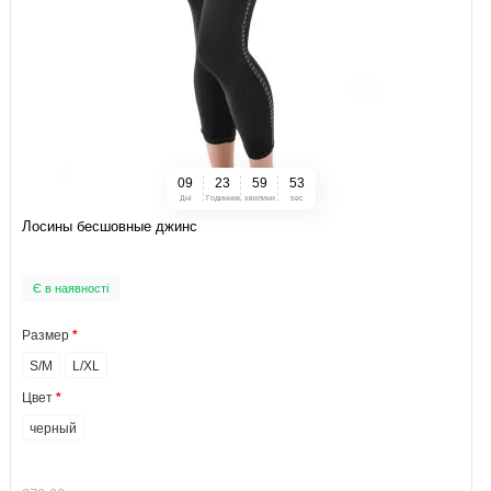
0
9
2
3
5
9
5
2
Дні
Годинник
хвилини
sec
Лосины бесшовные джинс
Є в наявності
Размер
S/M
L/XL
Цвет
черный