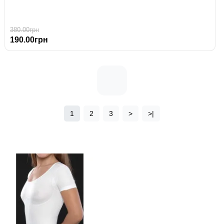
380.00грн
190.00грн
1
2
3
>
>|