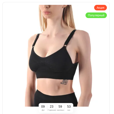
Акция
Популярный
0
9
2
3
5
9
5
2
Дні
Годинник
хвилини
sec