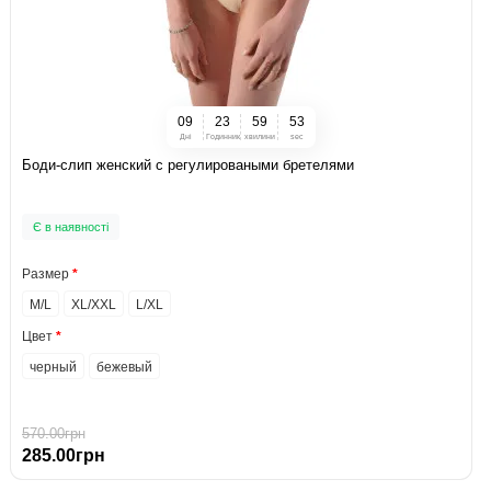
0
9
2
3
5
9
5
2
Дні
Годинник
хвилини
sec
Боди-слип женский с регулироваными бретелями
Є в наявності
Размер
M/L
XL/XXL
L/XL
Цвет
черный
бежевый
570.00грн
285.00грн