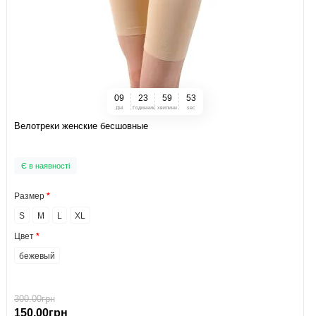
0
9
2
3
5
9
5
2
Дні
Годинник
хвилини
sec
Велотреки женские бесшовные
Є в наявності
Размер
S
M
L
XL
Цвет
бежевый
300.00грн
150.00грн