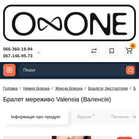
0
066-360-19-94
067-146-95-73
Головна
Нижня білизна
Жіноча білизна
Бралети, бюстгалтери
Бр
Бралет мереживо Valensia (Валенсія)
0
Інформація про продукт
Відгуки
Питання - ві