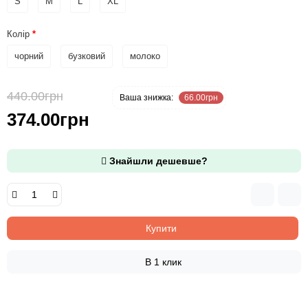
S
M
L
XL
Колір
чорний
бузковий
молоко
440.00грн
-15 %
Ваша знижка:
66.00грн
374.00грн
Знайшли дешевше?
Купити
В 1 клик