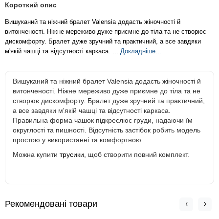
Короткий опис
Вишуканий та ніжний бралет Valensia додасть жіночності й
витонченості. Ніжне мереживо дуже приємне до тіла та не створює
дискомфорту. Бралет дуже зручний та практичний, а все завдяки
м'якій чашці та відсутності каркаса. ...
Докладніше...
Вишуканий та ніжний бралет Valensia додасть жіночності й
витонченості. Ніжне мереживо дуже приємне до тіла та не
створює дискомфорту. Бралет дуже зручний та практичний,
а все завдяки м'якій чашці та відсутності каркаса.
Правильна форма чашок підкреслює груди, надаючи їм
округлості та пишності. Відсутність застібок робить модель
простою у використанні та комфортною.
Можна купити
трусики
, щоб створити повний комплект.
Рекомендовані товари