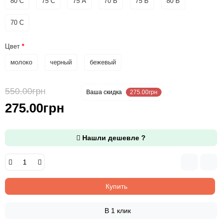
80 С
75 С
75 А
70 В
75 B
80 B
70 С
Цвет
молоко
черный
бежевый
550.00грн
-50 %
Ваша cкидка
275.00грн
275.00грн
Нашли дешевле ?
Купить
В 1 клик