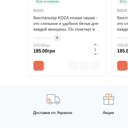
Есть в наличии
Есть 
80020
80020
Бюстгальтер KOZA тонкая чашка -
Бюстг
это стильное и удобное белье для
это с
каждой женщины. Он сочетает в
каждо
себе ..
себе .
0
370.00грн
370.0
185.00грн
185.
Доставка по Украине
Акции