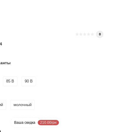
и
0
4
ианты
85 B
90 B
ий
молочный
0 %
Ваша cкидка
210.00грн
н