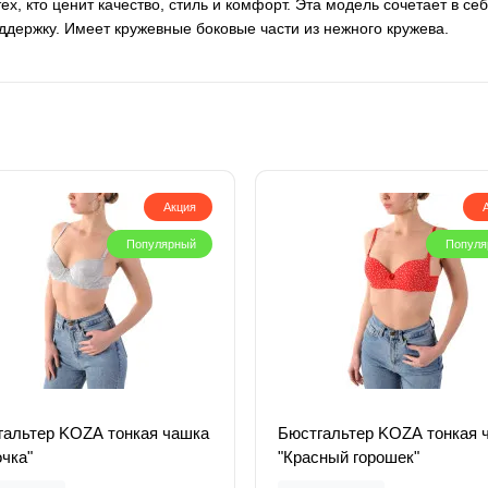
ех, кто ценит качество, стиль и комфорт. Эта модель сочетает в с
ддержку.
Имеет кружевные боковые части из нежного кружева.
Акция
Популярный
Популя
гальтер KOZA тонкая чашка
Бюстгальтер KOZA тонкая 
чка"
"Красный горошек"