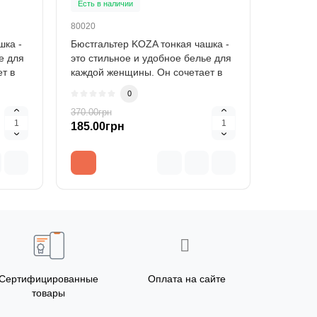
Есть в наличии
Есть в н
80020
80020
шка -
Бюстгальтер KOZA тонкая чашка -
Бюстгал
е для
это стильное и удобное белье для
это сти
т в
каждой женщины. Он сочетает в
каждой 
себе ..
себе ..
0
370.00грн
370.00гр
185.00грн
185.00
Сертифицированные
Оплата на сайте
товары