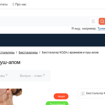
нтаты
Про нас
Я ищу, например,
Туни
стгальтеры
Бюстгальтеры
Бюстгальтер KOZA с кружевом и пуш-апом
пуш-апом
0
0
ывы
Вопрос - ответ
Бюстгальтер 
Акция
Популярный