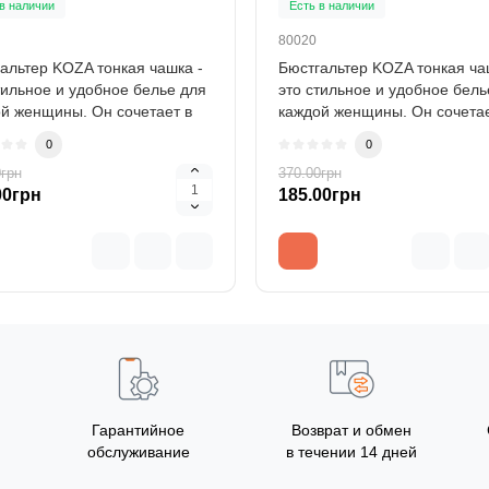
в наличии
Есть в наличии
80020
альтер KOZA тонкая чашка -
Бюстгальтер KOZA тонкая ча
тильное и удобное белье для
это стильное и удобное бель
й женщины. Он сочетает в
каждой женщины. Он сочетае
.
себе ..
0
0
0грн
370.00грн
00грн
185.00грн
Гарантийное
Возврат и обмен
обслуживание
в течении 14 дней