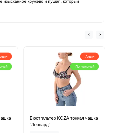
ебе изысканное кружево и пушап, который
Акция
Акция
рный
Популярный
чашка
Бюстгальтер KOZA тонкая чашка
Бюстга
"Леопард"
"Жёлты