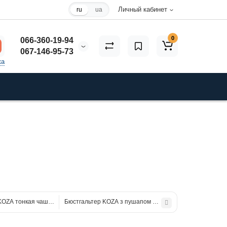
Личный кабинет
ru
ua
0
066-360-19-94
067-146-95-73
ка
KOZA тонкая чашка "Бабочка"
Бюстгальтер KOZA з пушапом "Леопард"