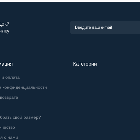
док?
ылку
мация
Категории
 и оплата
а конфиденциальности
возврата
брать свой размер?
ичество
я с нами