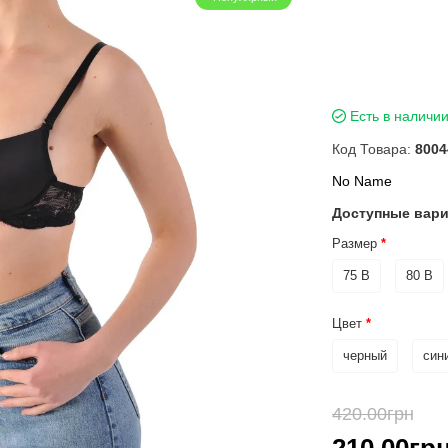
Есть в наличи
Код Товара:
8004
No Name
Доступные вар
Размер
75 B
80 B
Цвет
черный
син
420.00грн
-5
210.00гр