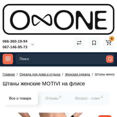
0
066-360-19-94
067-146-95-73
Главная
Одежда для дома и отдыха
Женская одежда
Штаны женски
Штаны женские MOTIVI на флисе
0
0
Все о товаре
Отзывы
Вопрос - ответ