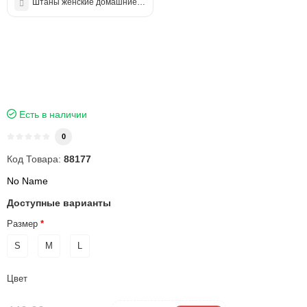
Штаны женские домашние принт
Есть в наличии
0
Код Товара:
88177
No Name
Доступные варианты
Размер
S
M
L
Цвет