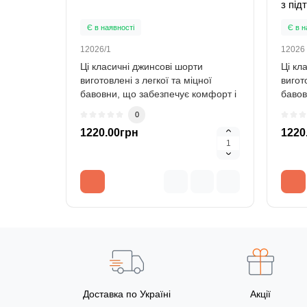
з під
Є в наявності
Є в н
12026/1
12026
Ці класичні джинсові шорти
Ці кл
виготовлені з легкої та міцної
вигот
бавовни, що забезпечує комфорт і
бавов
свободу р..
свобо
0
1220.00грн
1220
Доставка по Україні
Акції