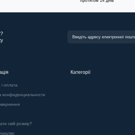
протягом 14 днів
к?
ку
ація
Категорії
 і оплата
а конфиденциальности
овернення
рати свій розмір?
тництво