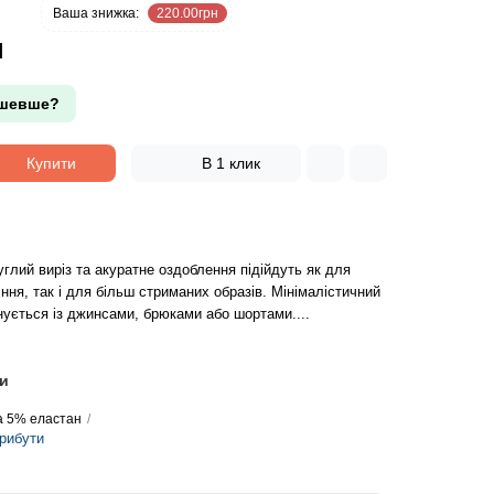
9 %
Ваша знижка:
220.00грн
н
шевше?
Купити
В 1 клик
углий виріз та акуратне оздоблення підійдуть як для
ння, так і для більш стриманих образів. Мінімалістичний
нується із джинсами, брюками або шортами....
и
а 5% еластан
трибути