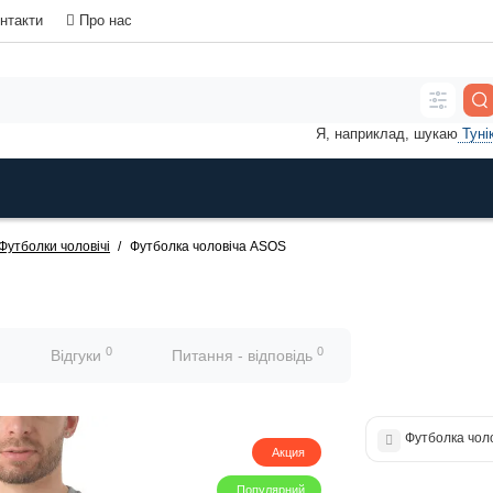
нтакти
Про нас
Я, наприклад, шукаю
Туні
Футболки чоловічі
Футболка чоловіча ASOS
0
0
Відгуки
Питання - відповідь
Футболка чоло
Акция
Популярний