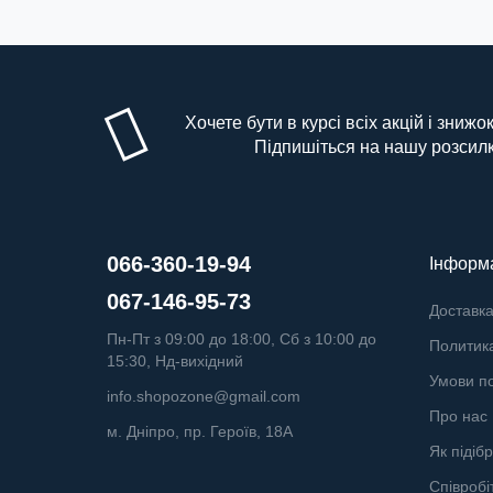
Хочете бути в курсі всіх акцій і знижо
Підпишіться на нашу розсил
066-360-19-94
Інформ
067-146-95-73
Доставка
Пн-Пт з 09:00 до 18:00, Сб з 10:00 до
Политик
15:30, Нд-вихідний
Умови п
info.shopozone@gmail.com
Про нас
м. Дніпро, пр. Героїв, 18А
Як підіб
Співробі