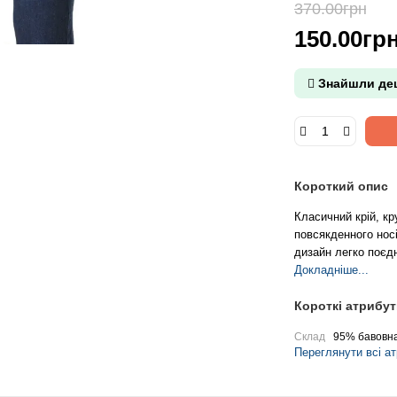
370.00грн
-5
150.00гр
Знайшли де
Короткий опис
Класичний крій, кр
повсякденного носі
дизайн легко поєд
Докладніше...
Короткі атрибут
Склад
95% бавовн
Переглянути всі а