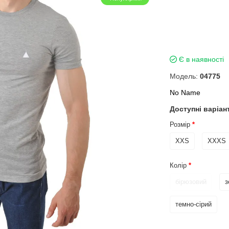
Є в наявності
Модель:
04775
No Name
Доступні варіан
Розмір
XXS
XXXS
Колір
бірюзовий
з
темно-сірий