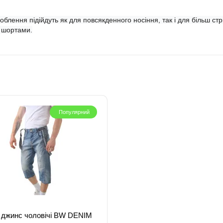
доблення підійдуть як для повсякденного носіння, так і для більш с
о шортами.
Популярний
і джинс чоловічі BW DENIM