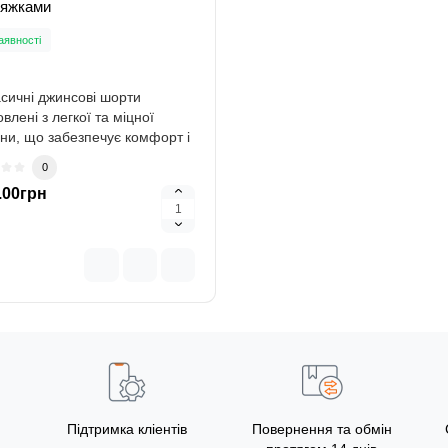
тяжками
аявності
асичні джинсові шорти
овлені з легкої та міцної
ни, що забезпечує комфорт і
ду р..
0
.00грн
Підтримка кліентів
Повернення та обмін