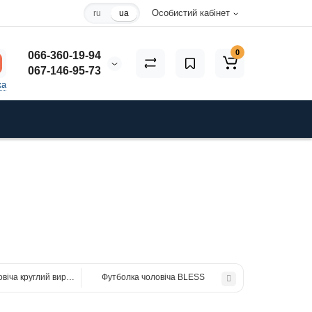
Особистий кабінет
ru
ua
0
066-360-19-94
067-146-95-73
ка
віча круглий виріз Voios
Футболка чоловіча BLESS