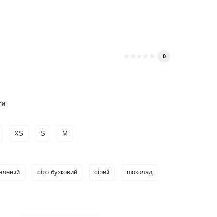
0
ти
XS
S
M
елений
сіро бузковий
сірий
шоколад