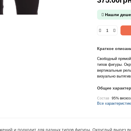
Нашли деше
Краткое описан
Свободный прямой 
типов фигуры. Окр
вертикальные рел
визуально вытягив
Общие характер
Состав
95% вискоз
Все характеристик
ений и подходит для разных типов фигуры. Округлый вырез вы