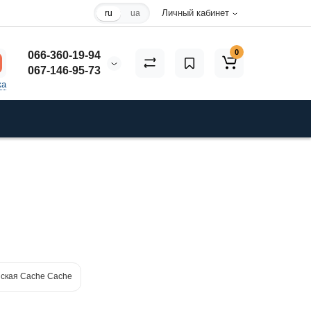
Личный кабинет
ru
ua
0
066-360-19-94
067-146-95-73
ка
ская Cache Cache