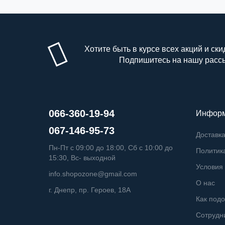
Хотите быть в курсе всех акций и ски
Подпишитесь на нашу расс
066-360-19-94
Инфор
067-146-95-73
Доставка
Пн-Пт с 09:00 до 18:00, Сб с 10:00 до
Политик
15:30, Вс- выходной
Условия 
info.shopozone@gmail.com
О нас
г. Днепр, пр. Героев, 18А
Как подо
Сотрудн