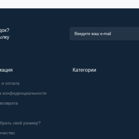
док?
ылку
мация
Категории
 и оплата
а конфиденциальности
возврата
брать свой размер?
ичество