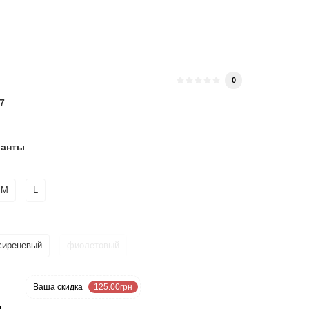
и
0
7
ианты
M
L
сиреневый
фиолетовый
5 %
Ваша cкидка
125.00грн
н