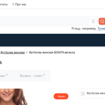
нтаты
Про нас
Я ищу, например,
Туни
Футболки женские
Футболка женская BONITA вискоза
а
0
0
ывы
Вопрос - ответ
Футболка жен
Акция