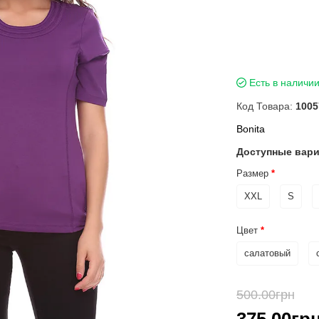
Есть в наличи
Код Товара:
1005
Bonita
Доступные вар
Размер
XXL
S
Цвет
салатовый
500.00грн
-2
375.00гр