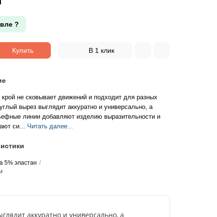
вле ?
Купить
В 1 клик
ие
крой не сковывает движений и подходит для разных
углый вырез выглядит аккуратно и универсально, а
ьефные линии добавляют изделию выразительности и
ают си...
Читать далее...
истики
а 5% эластан
и
глядит аккуратно и универсально, а