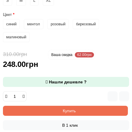
S
M
L
XL
Цвет
синий
ментол
розовый
бирюзовый
малиновый
310.00грн
-20 %
Ваша cкидка
62.00грн
248.00грн
Нашли дешевле ?
Купить
В 1 клик