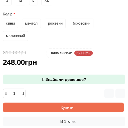
S
M
L
XL
Колір
синій
ментол
рожевий
бірюзовий
малиновий
310.00грн
-20 %
Ваша знижка:
62.00грн
248.00грн
Знайшли дешевше?
Купити
В 1 клик