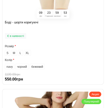
0
9
2
3
5
9
5
2
Дні
Годинник
хвилини
sec
Боді - шорти коригуючі
Є в наявності
Розмір
S
M
L
XL
Колір
navy
чорний
бежевий
1100.00грн
550.00грн
Акция
Популярний