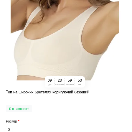
0
9
2
3
5
9
5
2
Дні
Годинник
хвилини
sec
Топ на широких бретелях коригуючий бежевий
Є в наявності
Розмір
S