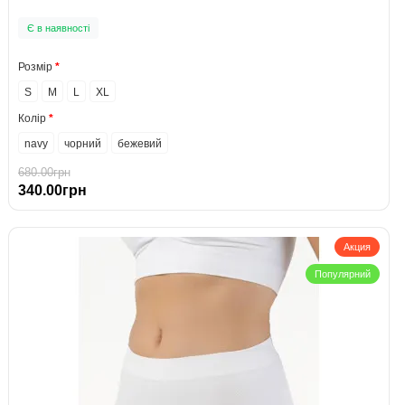
Є в наявності
Розмір
S
M
L
XL
Колір
navy
чорний
бежевий
680.00грн
340.00грн
Акция
Популярний