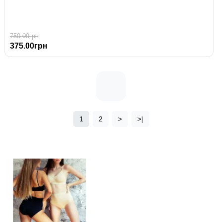
750.00грн
375.00грн
1
2
>
>|