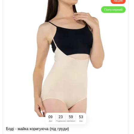
Акция
Популярний
0
9
2
3
5
9
5
2
Дні
Годинник
хвилини
sec
Боді - майка коригуюча (під груди)