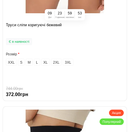
0
9
2
3
5
9
5
2
Дні
Годинник
хвилини
sec
Труси сліпи коригуючі бежевий
Є в наявності
Розмір
XXL
S
M
L
XL
2XL
3XL
744.00грн
372.00грн
Акция
Популярний