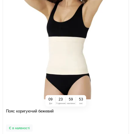
0
9
2
3
5
9
5
2
Дні
Годинник
хвилини
sec
Пояс коригуючий бежевий
Є в наявності