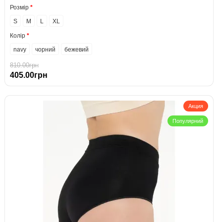
Розмір
S
M
L
XL
Колір
navy
чорний
бежевий
810.00грн
405.00грн
Акция
Популярний