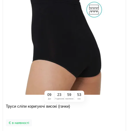
0
9
2
3
5
9
5
2
Дні
Годинник
хвилини
sec
Труси сліпи коригуючі високі (гачки)
Є в наявності