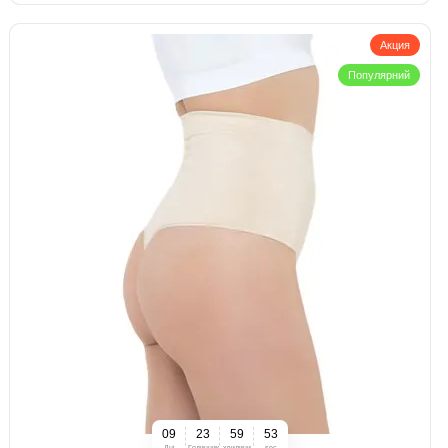
Акция
Популярний
0
9
2
3
5
9
5
2
Дні
Годинник
хвилини
sec