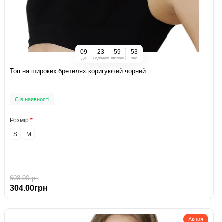
0
9
2
3
5
9
5
2
Дні
Годинник
хвилини
sec
Топ на широких бретелях коригуючий чорний
Є в наявності
Розмір
S
M
608.00грн
304.00грн
Акция