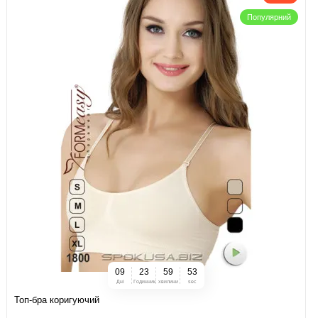
Популярний
0
9
2
3
5
9
5
2
Дні
Годинник
хвилини
sec
Топ-бра коригуючий