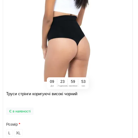
0
9
2
3
5
9
5
2
Дні
Годинник
хвилини
sec
Труси стрінги коригуючі високі чорний
Є в наявності
Розмір
L
XL