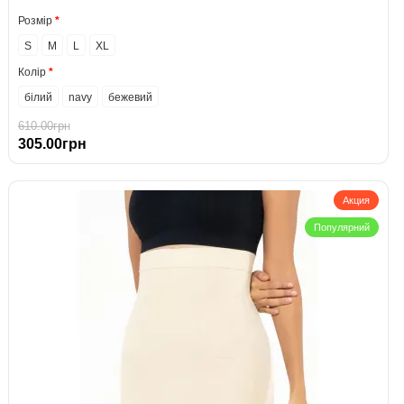
Розмір
S
M
L
XL
Колір
білий
navy
бежевий
610.00грн
305.00грн
Акция
Популярний