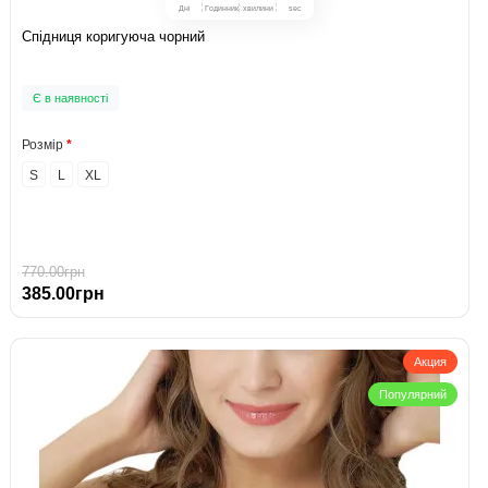
Дні
Годинник
хвилини
sec
Спідниця коригуюча чорний
Є в наявності
Розмір
S
L
XL
770.00грн
385.00грн
Акция
Популярний