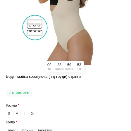
0
9
2
3
5
9
5
2
Дні
Годинник
хвилини
sec
Боді - майка коригуюча (під груди) стрінги
Є в наявності
Розмір
S
M
L
XL
Колір
navy
чорний
бежевий