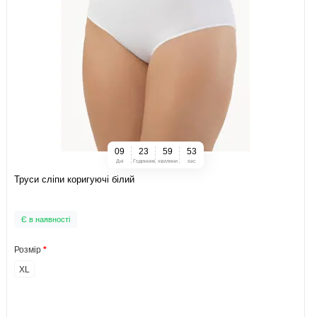
0
9
2
3
5
9
5
2
Дні
Годинник
хвилини
sec
Труси сліпи коригуючі білий
Є в наявності
Розмір
XL