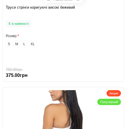
Труси стрінги коригуючі високі бежевий
Є в наявності
Розмір
S
M
L
XL
750.00грн
375.00грн
Акция
Популярний