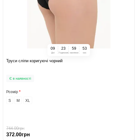
0
9
2
3
5
9
5
2
Дні
Годинник
хвилини
sec
Труси сліпи коригуючі чорний
Є в наявності
Розмір
S
M
XL
744.00грн
372.00грн