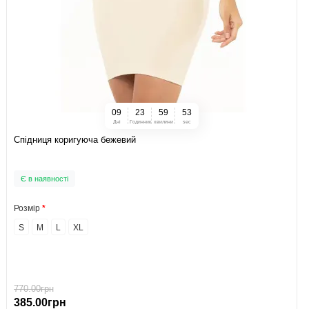
0
9
2
3
5
9
5
2
Дні
Годинник
хвилини
sec
Спідниця коригуюча бежевий
Є в наявності
Розмір
S
M
L
XL
770.00грн
385.00грн