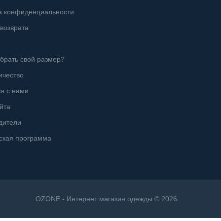
а конфиденциальности
возврата
брать свой размер?
ичество
я с нами
йта
дители
ская программа
OZONE - Интернет магазин одежды © 2026