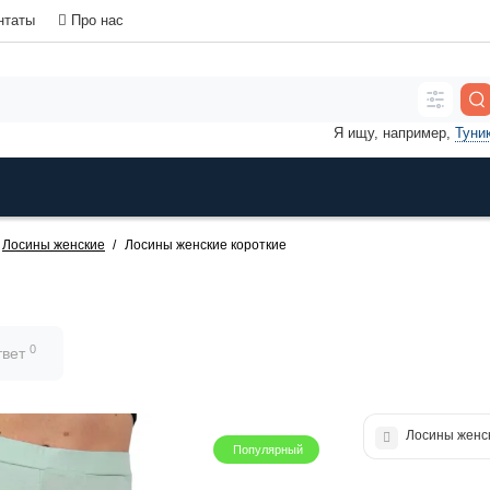
нтаты
Про нас
Я ищу, например,
Туни
Лосины женские
Лосины женские короткие
0
твет
Лосины женс
Популярный