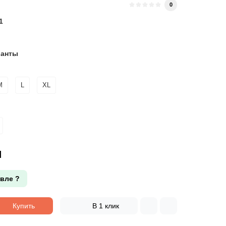
и
0
1
ианты
M
L
XL
н
вле ?
Купить
В 1 клик