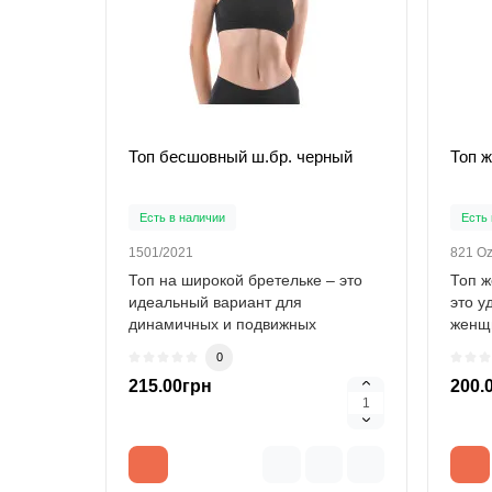
Топ бесшовный ш.бр. черный
Топ ж
Есть в наличии
Есть 
1501/2021
821 O
Топ на широкой бретельке – это
Топ ж
идеальный вариант для
это у
динамичных и подвижных
женщи
девушек, ценящих комфор..
ж..
0
215.00грн
200.