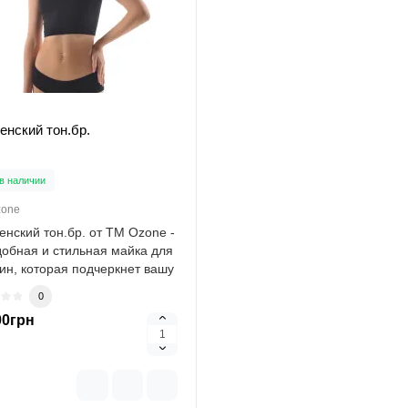
енский тон.бр.
в наличии
zone
енский тон.бр. от ТМ Ozone -
добная и стильная майка для
н, которая подчеркнет вашу
0
00грн