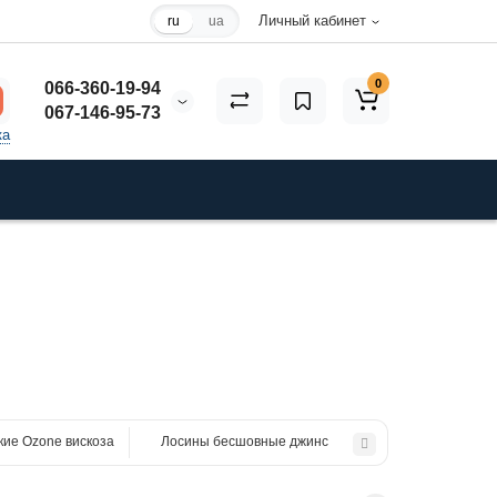
Личный кабинет
ru
ua
0
066-360-19-94
067-146-95-73
ка
кие Ozone вискоза
Лосины бесшовные джинс