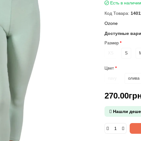
Есть в наличи
Код Товара:
1401
Ozone
Доступные вар
Размер
XS
S
Цвет
navy
олива
270.00гр
Нашли деше