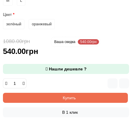
M
L
Цвет
зелёный
оранжевый
1080.00грн
-50 %
Ваша cкидка
540.00грн
540.00грн
Нашли дешевле ?
Купить
В 1 клик