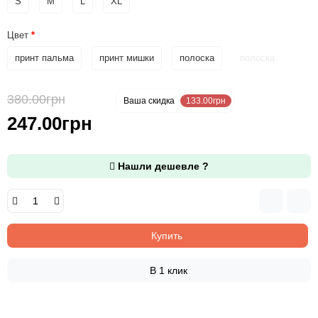
S
M
L
XL
Цвет
принт пальма
принт мишки
полоска
полоска
380.00грн
-35 %
Ваша cкидка
133.00грн
247.00грн
Нашли дешевле ?
Купить
В 1 клик