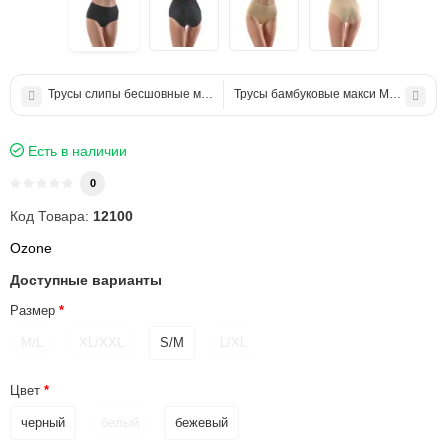
Трусы слипы бесшовные миди Venera (Венера)
Трусы бамбуковые макси Mariana (М
Есть в наличии
0
Код Товара:
12100
Ozone
Доступные варианты
Размер
M/L
XL/XXL
S/M
L/XL
Цвет
черный
белый
бежевый