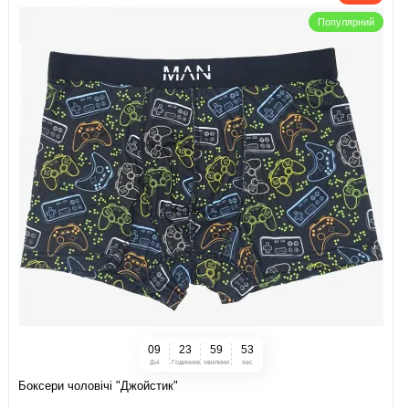
Популярний
0
9
2
3
5
9
5
2
Дні
Годинник
хвилини
sec
Боксери чоловічі "Джойстик"