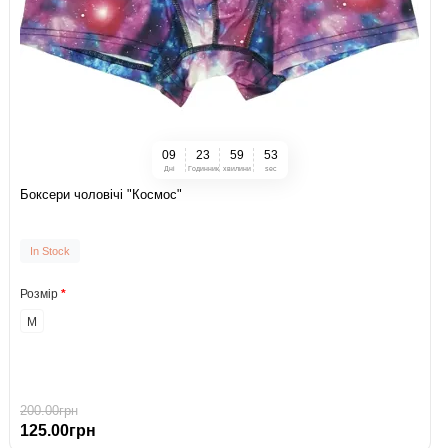
0
9
2
3
5
9
5
2
Дні
Годинник
хвилини
sec
Боксери чоловічі "Космос"
In Stock
Розмір
M
200.00грн
125.00грн