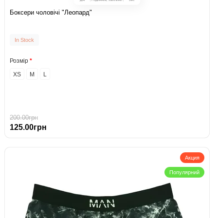
Боксери чоловічі "Леопард"
In Stock
Розмір
XS
M
L
200.00грн
125.00грн
Акция
Популярний