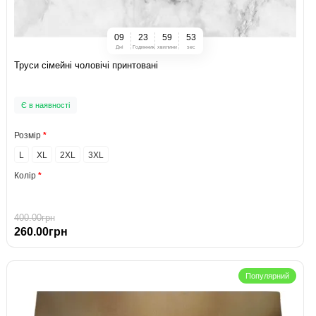
0
9
2
3
5
9
5
2
Дні
Годинник
хвилини
sec
Труси сімейні чоловічі принтовані
Є в наявності
Розмір
L
XL
2XL
3XL
Колір
400.00грн
260.00грн
Популярний