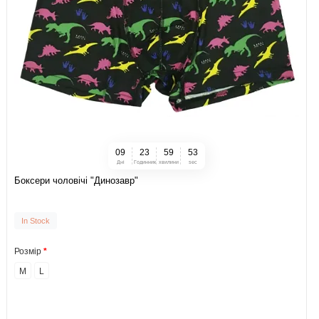
0
9
2
3
5
9
5
2
Дні
Годинник
хвилини
sec
Боксери чоловічі "Динозавр"
In Stock
Розмір
M
L