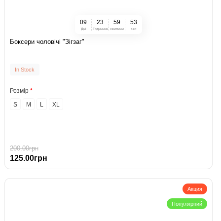
0
9
2
3
5
9
5
2
Дні
Годинник
хвилини
sec
Боксери чоловічі "Зігзаг"
In Stock
Розмір
S
M
L
XL
200.00грн
125.00грн
Акция
Популярний