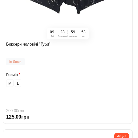
0
9
2
3
5
9
5
2
Дні
Годинник
хвилини
sec
Боксери чоловічі "Губи"
In Stock
Розмір
M
L
200.00грн
125.00грн
Акция