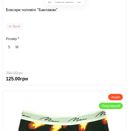
Дні
Годинник
хвилини
sec
Боксери чоловічі "Баклажан"
In Stock
Розмір
S
M
200.00грн
125.00грн
Акция
Популярний