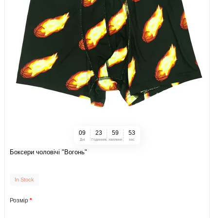
0
9
2
3
5
9
5
2
Дні
Годинник
хвилини
sec
Боксери чоловічі "Вогонь"
In Stock
Розмір