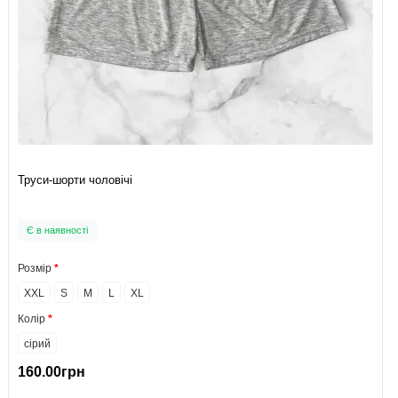
Труси-шорти чоловічі
Є в наявності
Розмір
XXL
S
M
L
XL
Колір
сiрий
160.00грн