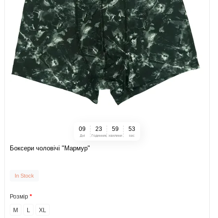
0
9
2
3
5
9
5
2
Дні
Годинник
хвилини
sec
Боксери чоловічі "Мармур"
In Stock
Розмір
M
L
XL