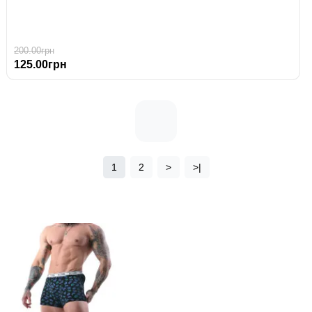
200.00грн
125.00грн
1
2
>
>|