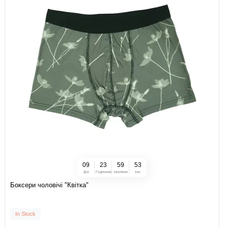
0
9
2
3
5
9
5
2
Дні
Годинник
хвилини
sec
Боксери чоловічі "Квітка"
In Stock