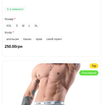
Є в наявності
Розмір
XXL
S
M
L
XL
Колір
апельсин
банан
зірки
синій принт
250.00грн
Top
Популярний