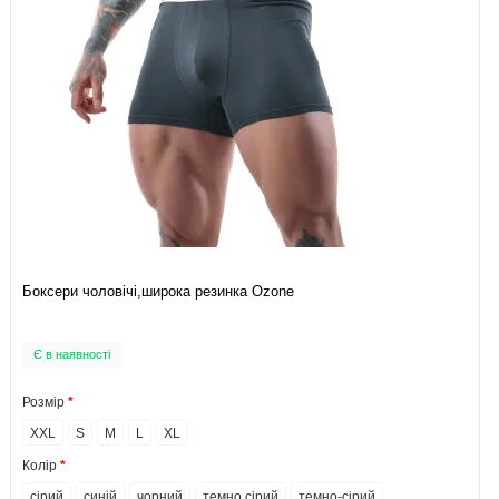
Боксери чоловічі,широка резинка Ozone
Є в наявності
Розмір
XXL
S
M
L
XL
Колір
сірий
синій
чорний
темно сірий
темно-сірий