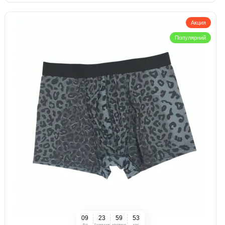
Акция
Популярний
0
9
2
3
5
9
5
2
Дні
Годинник
хвилини
sec