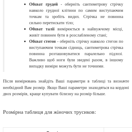
Обхват грудей
- оберніть сантиметрову стрічку
навколо грудної клітини по самим виступаючим
точкам та зробіть видих. Стрічка не повинна
сильно перетискати тіло;
Обхват талії
вимірюється в найвужчому місці,
живіт повинен бути в розслабленому стані;
Обхват стегон
- оберніть стрічку навколо стегон по
виступаючим точкам сідниць, сантиметрова стрічка
повинна розташовуватися паралельно підлозі.
Важливо щоб ноги були зведені разом, в іншому
випадку виміри можуть бути не точними.
Після вимірювань знайдіть Ваші параметри в таблиці та визначте
необхідний Вам розмір.
Якщо Ваші параметри знаходяться на кордоні
двох розмірів, краще купувати білизну на розмір більше.
Розмірна таблиця для жіночих трусиков: