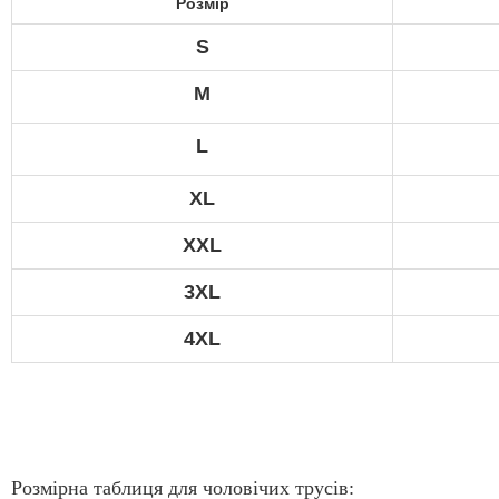
Розмір
S
M
L
XL
XXL
3XL
4XL
Розмірна таблиця для чоловічих трусів: